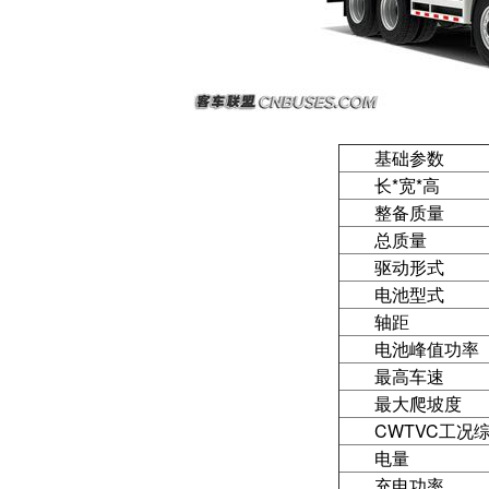
基础参数
长*宽*高
整备质量
总质量
驱动形式
电池型式
轴距
电池峰值功率
最高车速
最大爬坡度
CWTVC工况
电量
充电功率