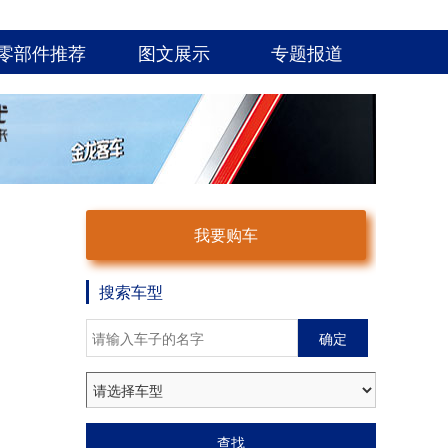
零部件推荐
图文展示
专题报道
我要购车
搜索车型
确定
，
查找