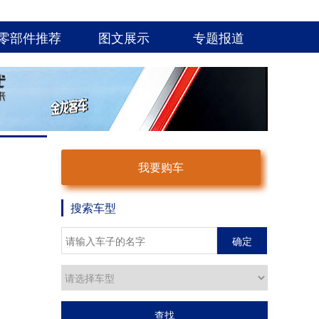
零部件推荐
图文展示
专题报道
我要购车
搜索车型
确定
查找