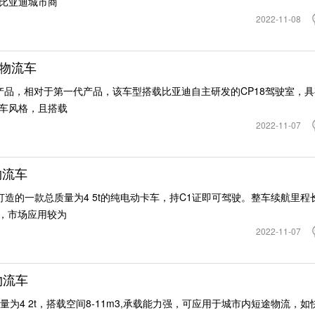
比亚迪城市商
2022-11-08
动物流车
流产品，相对于第一代产品，该车型搭载比亚迪自主研发的CP18驾驶室，
车风格，且搭载
2022-11-07
物流车
迪打造的一款总质量为4 5t的纯电动卡车，持C1证即可驾驶。整车续航里
高，市场应用较为
2022-11-07
物流车
质量为4 2t，搭载空间8-11m3,承载能力强，可应用于城市内短途物流，