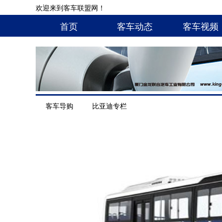
欢迎来到客车联盟网！
首页
客车动态
客车视频
客车导购
比亚迪专栏