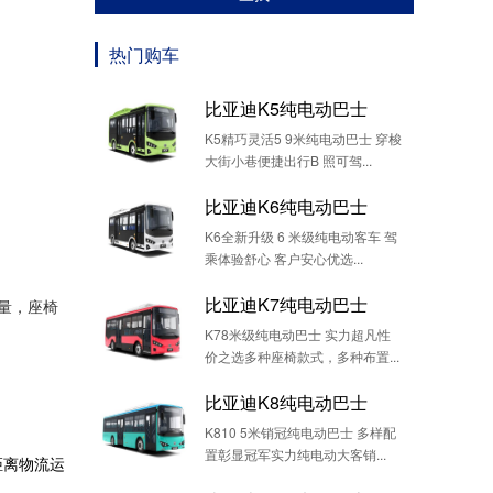
热门购车
比亚迪K5纯电动巴士
K5精巧灵活5 9米纯电动巴士 穿梭
大街小巷便捷出行B 照可驾...
比亚迪K6纯电动巴士
K6全新升级 6 米级纯电动客车 驾
乘体验舒心 客户安心优选...
比亚迪K7纯电动巴士
比亚迪K7纯电动巴士
容量，座椅
K78米级纯电动巴士 实力超凡性价之选多种座椅款式，多种布
K78米级纯电动巴士 实力超凡性
价之选多种座椅款式，多种布置...
比亚迪K8纯电动巴士
K810 5米销冠纯电动巴士 多样配
置彰显冠军实力纯电动大客销...
距离物流运