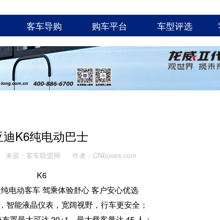
客车导购
购车平台
车型评选
亚迪K6纯电动巴士
来源：客车联盟网
作者：CNbuses.com
K6
米级纯电动客车 驾乘体验舒心 客户安心优选
，智能液晶仪表，宽阔视野，行车更安全；
置最大可达 20+1，最大载客量达 45 人；