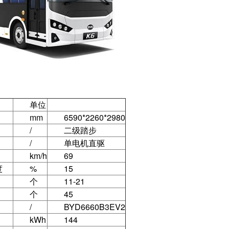
单位
mm
6590*2260*2980
/
二级踏步
/
单电机直驱
km/h
69
度
%
15
个
11-21
个
45
/
BYD6660B3EV2
kWh
144