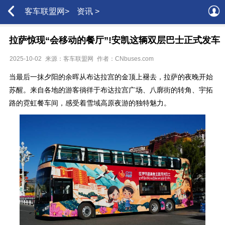
客车联盟网>
资讯 >
拉萨惊现“会移动的餐厅”!安凯这辆双层巴士正式发车
2025-10-02
来源：客车联盟网
作者：CNbuses.com
当最后一抹夕阳的余晖从布达拉宫的金顶上褪去，拉萨的夜晚开始
苏醒。来自各地的游客徜徉于布达拉宫广场、八廓街的转角、宇拓
路的霓虹餐车间，感受着雪域高原夜游的独特魅力。