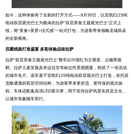
如今，这种体验有了全新的打开方式——9月30日，以安凯E12S纯
电动双层观光巴士为载体的拉萨“双层美食主题观光巴士”正式上
线，将“美食+美景+仪式感”一站式打包，为游客带来领略圣城风采
的全新视角。
四重线路打造盛宴 多彩体验品味拉萨
拉萨“双层美食主题观光巴士”整车以中国红为主视觉，点缀黑颈
鹤、拉萨儿童笑脸及布达拉宫等标志性景观图案，构筑了一张流动
的城市名片。该车基于安凯E12S纯电动双层观光巴士打造，依托其
宽敞通透的双层空间结构，为游客带来更舒适、更环保的观光旅
程。车体还配备高清LED显示屏，用于宣传拉萨风景名胜及文化，
让城市形象随车而行。