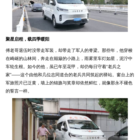
聚星启程，载四季暖阳
傅老哥退伍时没带走军装，却带走了军人的脊梁。那些年，他穿梭
在崎岖的山林间，奔走在颠簸的小路上，雨雾里车灯如星，泥泞中
车轮生根。如今的他，虽已年至花甲，却仍每日守着“老兵之
家”——这个由他和几位志同道合的老兵共同筑起的驿站。窗台上的
军旅照片已泛黄，墙上的锦旗与奖章却依然鲜红，就像那永不褪色
的誓言一样。