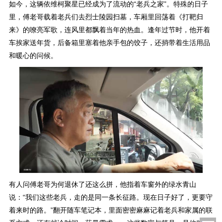
如今，这辆依维柯聚星已经成为了流动的“老兵之家”。特殊的日子
里，傅老哥载着老兵们去烈士陵园扫墓，车厢里回荡着《打靶归
来》的嘹亮军歌，连风里都飘着当年的热血。逢年过节时，他开着
车挨家送年货，后备箱里塞着他亲手包的饺子，还捎带着生活用品
和暖心的问候。
有人问傅老哥为何退休了还这么拼，他指着车窗外的绿水青山
说：“我们这些老兵，走的是同一条长征路。现在日子好了，更要守
着来时的路。”翻开随车笔记本，里面密密麻麻记着老兵和家属的联