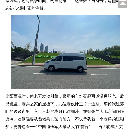
系方式，还有就诊时间、药量需求——这些数字与符号，是他对“不
忘初心”最朴素的注解。
夕阳西沉时，傅老哥发动引擎，聚星的车灯亮起两道温暖的光。后
视镜里，老兵之家的屋檐下，几位老伙计正挥手道别。车轮碾过落
叶的簌簌声里，六十三载的岁月化作细沙，在钢铁与大地之间静静
流淌。这辆轻客载着老兵们驶向前方，不仅承载着一个老兵的江湖
梦，更传递着一位中国退伍军人最动人的“誓言”——当四轮成为丈