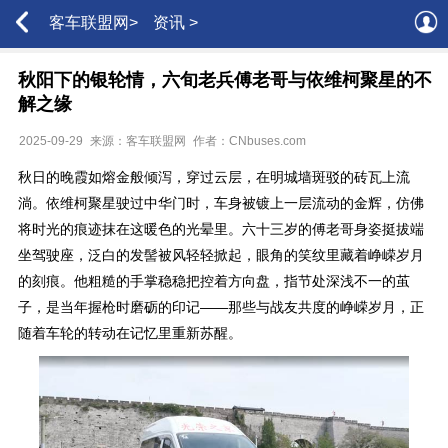
客车联盟网>
资讯 >
秋阳下的银轮情，六旬老兵傅老哥与依维柯聚星的不
解之缘
2025-09-29
来源：客车联盟网
作者：CNbuses.com
秋日的晚霞如熔金般倾泻，穿过云层，在明城墙斑驳的砖瓦上流
淌。依维柯聚星驶过中华门时，车身被镀上一层流动的金辉，仿佛
将时光的痕迹抹在这暖色的光晕里。六十三岁的傅老哥身姿挺拔端
坐驾驶座，泛白的发髻被风轻轻掀起，眼角的笑纹里藏着峥嵘岁月
的刻痕。他粗糙的手掌稳稳把控着方向盘，指节处深浅不一的茧
子，是当年握枪时磨砺的印记——那些与战友共度的峥嵘岁月，正
随着车轮的转动在记忆里重新苏醒。