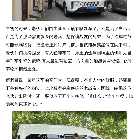
年初的时候，老伙计们围坐商量：该有辆新车了。不是为了自己，
而是为了那些需要就医的老兵、想探访战友的兄弟，为了逢年过节
时能载满物资，把温暖送到每户门前。当依维柯聚星停在院中时，
老伙计们纷纷围拢，有人轻叩车门，厚重的金属回响里仿佛听见当
年军车引擎的轰鸣;有人坐进驾驶室，方向盘的触感竟与记忆中的军
车轮廓悄然重叠。
傅老哥说，聚星这车的空间大、底盘稳，不光人坐的舒服，还能装
下各种各样的物资。上次载着突发疾病的老战友去医院，结果这位
老伙计出院时，还非要傅老哥开车去接他，说什么：“这车坐得，比
我家的床还踏实。”