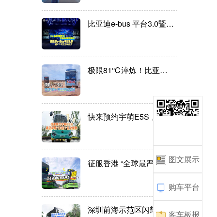
比亚迪e-bus 平台3.0暨比亚...
极限81℃淬炼！比亚迪C11：中...
快来预约宇萌E5S，真正享受"...
图文展示
征服香港 “全球最严”标准...
购车平台
深圳前海示范区闪耀“科技名...
客车板报