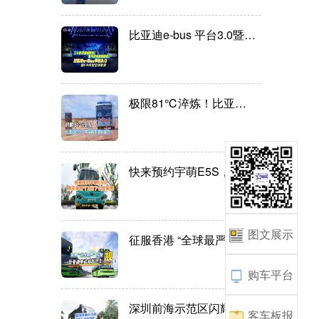
比亚迪e-bus 平台3.0暨比亚...
极限81℃淬炼！比亚迪C11：中...
快来预约宇萌E5S，真正享受"...
图文展示
征服香港 “全球最严”标准...
购车平台
深圳前海示范区闪耀“科技名...
客车板报